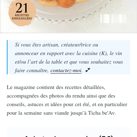
Si vous êtes artisan, créateur/trice ou
Recevez mes
annonceur en rapport avec la cuisine (K), le vin
meilleures recettes
et/ou l’art de la table et que vous souhaitez vous
faire connaître,
contactez-moi
. 💕
chaque mois
Le magazine contient des recettes détaillées,
Rejoignez plus de 1 600 abonnés.
accompagnées des photos du rendu ainsi que des
Une newsletter par mois, des
conseils, astuces et idées pour cet été, et en particulier
recettes de saison et pour les fêtes
pour la semaine sans viande jusqu’à Ticha be’Av.
juives.