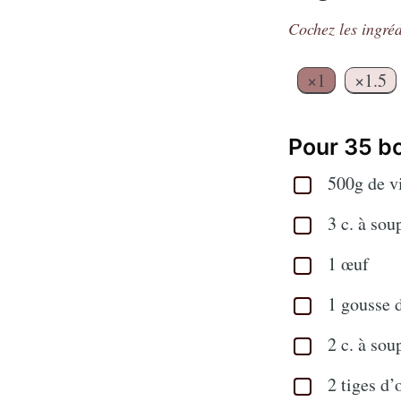
Cochez les ingréd
×1
×1.5
Pour 35 b
500g de v
3 c. à sou
1 œuf
1 gousse d
2 c. à so
2 tiges d