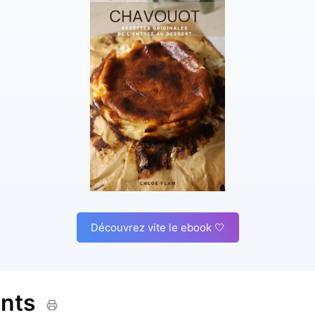
S'inscr
ou suivez-moi sur
instagram
!
Découvrez vite le ebook 🤍
ents