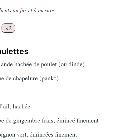
ients au fur et à mesure
×2
oulettes
iande hachée de poulet (ou dinde)
pe de chapelure (panko)
’ail, hachée
upe de gingembre frais, émincé finement
’oignon vert, émincées finement