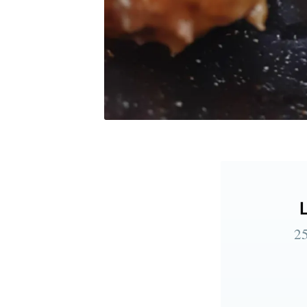
Recevez m
25
Rejoign