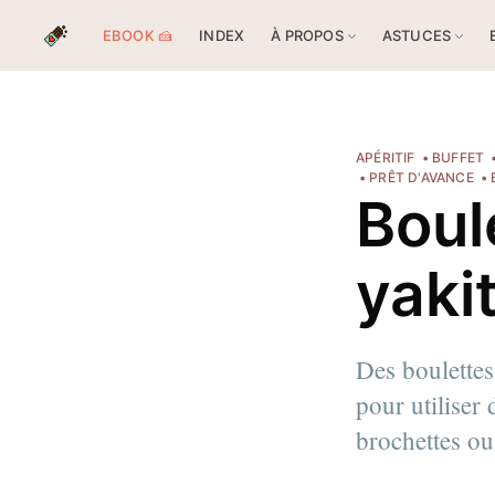
EBOOK 🍰
INDEX
À PROPOS
ASTUCES
APÉRITIF
BUFFET
PRÊT D'AVANCE
Boul
yaki
Des boulettes
Chloé Flam
pour utiliser 
Pour en savoir plus sur moi
c'est
brochettes ou
Découvrez les
magazines
et
pl
d'articles
.