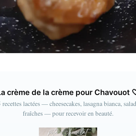
La crème de la crème pour Chavouot 
es meilleures recettes c
 recettes lactées — cheesecakes, lasagna bianca, sala
ez plus de 1 600 abonnés. Une newsletter par m
fraîches — pour recevoir en beauté.
recettes de saison et pour les fêtes juives.