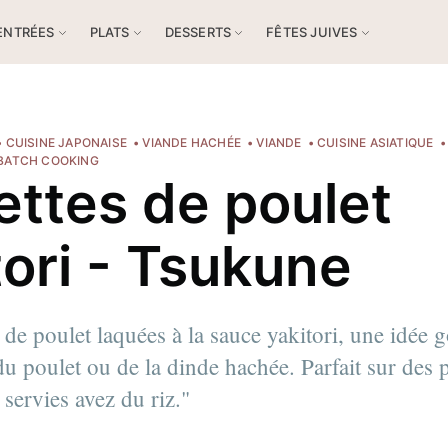
ENTRÉES
PLATS
DESSERTS
FÊTES JUIVES
CUISINE JAPONAISE
VIANDE HACHÉE
VIANDE
CUISINE ASIATIQUE
BATCH COOKING
ettes de poulet
tori - Tsukune
 de poulet laquées à la sauce yakitori, une idée
du poulet ou de la dinde hachée. Parfait sur des p
 ici
!
 servies avez du riz."
us