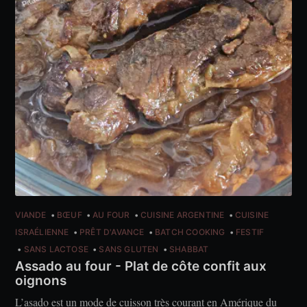
VIANDE
BŒUF
AU FOUR
CUISINE ARGENTINE
CUISINE
ISRAÉLIENNE
PRÊT D'AVANCE
BATCH COOKING
FESTIF
SANS LACTOSE
SANS GLUTEN
SHABBAT
Assado au four - Plat de côte confit aux
oignons
L’asado est un mode de cuisson très courant en Amérique du