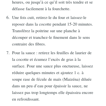
heures, ou jusqu’à ce qu’il soit très tendre et se
meilleures recettes
défasse facilement à la fourchette.
chaque mois
Une fois cuit, retirez-le du four et laissez-le
reposer dans la cocotte pendant 15-20 minutes.
Rejoignez plus de 1 600 abonnés.
Transférez la poitrine sur une planche à
Une newsletter par mois, des
découper et tranchez-le finement dans le sens
recettes de saison et pour les fêtes
contraire des fibres.
juives.
Pour la sauce : retirez les feuilles de laurier de
la cocotte et écumez l’excès de gras à la
surface. Pour une sauce plus onctueuse, laissez
réduire quelques minutes et ajoutez 1 c. à
soupe rase de fécule de maïs (Maizéna) diluée
dans un peu d’eau pour épaissir la sauce, ne
S'inscrire
laissez pas trop longtemps elle épaissira encore
ou suivez-moi sur
instagram
!
en refroidissant.