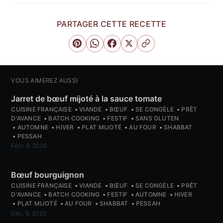
PARTAGER CETTE RECETTE
VOUS AIMEREZ AUSSI
Jarret de bœuf mijoté à la sauce tomate
CUISINE FRANÇAISE
VIANDE
BŒUF
SE CONGÈLE
PRÊT
D'AVANCE
BATCH COOKING
FESTIF
SANS GLUTEN
AUTOMNE
HIVER
PLAT MIJOTÉ
AU FOUR
SHABBAT
PESSAH
Févr. 8, 2026
Bœuf bourguignon
CUISINE FRANÇAISE
VIANDE
BŒUF
SE CONGÈLE
PRÊT
D'AVANCE
BATCH COOKING
FESTIF
AUTOMNE
HIVER
PLAT MIJOTÉ
AU FOUR
SHABBAT
PESSAH
Déc. 9, 2020