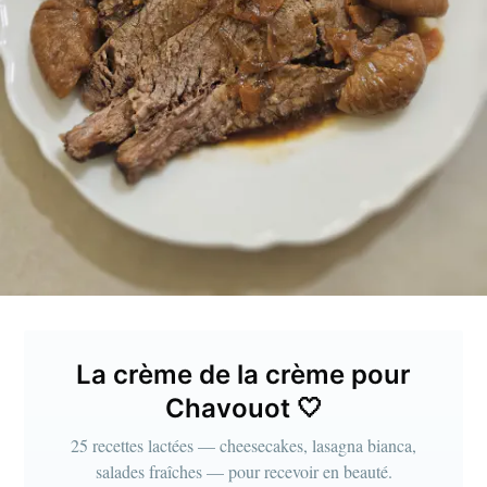
La crème de la crème pour
Chavouot 🤍
25 recettes lactées — cheesecakes, lasagna bianca,
salades fraîches — pour recevoir en beauté.