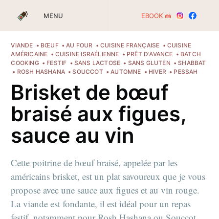
EBOOK 🍰
MENU
VIANDE
BŒUF
AU FOUR
CUISINE FRANÇAISE
CUISINE
AMÉRICAINE
CUISINE ISRAÉLIENNE
PRÊT D'AVANCE
BATCH
COOKING
FESTIF
SANS LACTOSE
SANS GLUTEN
SHABBAT
ROSH HASHANA
SOUCCOT
AUTOMNE
HIVER
PESSAH
Brisket de bœuf
braisé aux figues,
sauce au vin
Cette poitrine de bœuf braisé, appelée par les
américains brisket, est un plat savoureux que je vous
propose avec une sauce aux figues et au vin rouge.
La viande est fondante, il est idéal pour un repas
festif, notamment pour Rosh Hashana ou Souccot.