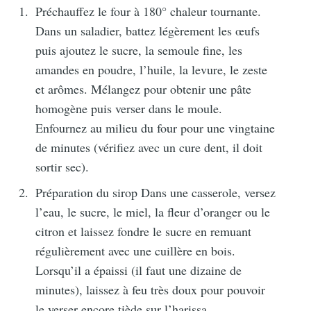
Préchauffez le four à 180° chaleur tournante.
Dans un saladier, battez légèrement les œufs
puis ajoutez le sucre, la semoule fine, les
Recevez mes
amandes en poudre, l’huile, la levure, le zeste
meilleures recettes
et arômes. Mélangez pour obtenir une pâte
homogène puis verser dans le moule.
chaque mois
Enfournez au milieu du four pour une vingtaine
de minutes (vérifiez avec un cure dent, il doit
Rejoignez plus de 1 600 abonnés.
sortir sec).
Une newsletter par mois, des
Préparation du sirop Dans une casserole, versez
recettes de saison et pour les fêtes
l’eau, le sucre, le miel, la fleur d’oranger ou le
juives.
citron et laissez fondre le sucre en remuant
régulièrement avec une cuillère en bois.
Lorsqu’il a épaissi (il faut une dizaine de
minutes), laissez à feu très doux pour pouvoir
le verser encore tiède sur l’harissa.