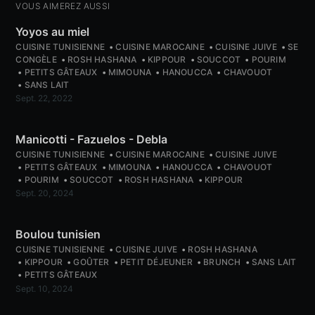
VOUS AIMEREZ AUSSI
Yoyos au miel
CUISINE TUNISIENNE
CUISINE MAROCAINE
CUISINE JUIVE
SE
CONGÈLE
ROSH HASHANA
KIPPOUR
SOUCCOT
POURIM
PETITS GÂTEAUX
MIMOUNA
HANOUCCA
CHAVOUOT
SANS LAIT
Sept. 22, 2022
Manicotti - Fazuelos - Debla
CUISINE TUNISIENNE
CUISINE MAROCAINE
CUISINE JUIVE
PETITS GÂTEAUX
MIMOUNA
HANOUCCA
CHAVOUOT
POURIM
SOUCCOT
ROSH HASHANA
KIPPOUR
Sept. 20, 2024
Boulou tunisien
CUISINE TUNISIENNE
CUISINE JUIVE
ROSH HASHANA
KIPPOUR
GOÛTER
PETIT DÉJEUNER
BRUNCH
SANS LAIT
PETITS GÂTEAUX
Sept. 10, 2024