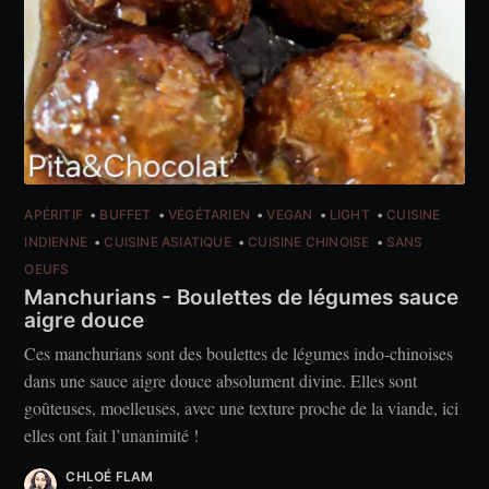
APÉRITIF
BUFFET
VÉGÉTARIEN
VEGAN
LIGHT
CUISINE
INDIENNE
CUISINE ASIATIQUE
CUISINE CHINOISE
SANS
OEUFS
Manchurians - Boulettes de légumes sauce
aigre douce
Ces manchurians sont des boulettes de légumes indo-chinoises
dans une sauce aigre douce absolument divine. Elles sont
goûteuses, moelleuses, avec une texture proche de la viande, ici
elles ont fait l’unanimité !
CHLOÉ FLAM