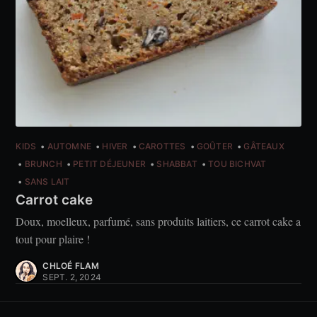
KIDS
AUTOMNE
HIVER
CAROTTES
GOÛTER
GÂTEAUX
BRUNCH
PETIT DÉJEUNER
SHABBAT
TOU BICHVAT
SANS LAIT
Carrot cake
Doux, moelleux, parfumé, sans produits laitiers, ce carrot cake a
tout pour plaire !
CHLOÉ FLAM
SEPT. 2, 2024