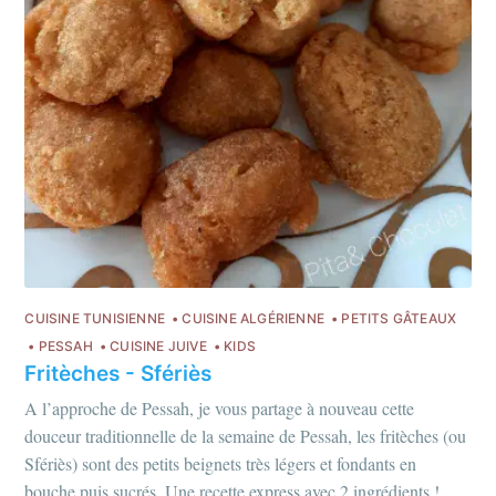
CUISINE TUNISIENNE
CUISINE ALGÉRIENNE
PETITS GÂTEAUX
PESSAH
CUISINE JUIVE
KIDS
Fritèches - Sfériès
A l’approche de Pessah, je vous partage à nouveau cette
douceur traditionnelle de la semaine de Pessah, les fritèches (ou
Sfériès) sont des petits beignets très légers et fondants en
bouche puis sucrés. Une recette express avec 2 ingrédients !