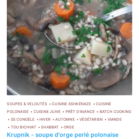
SOUPES & VELOUTÉS
CUISINE ASHKÉNAZE
CUISINE
POLONAISE
CUISINE JUIVE
PRÊT D'AVANCE
BATCH COOKING
SE CONGÈLE
HIVER
AUTOMNE
VÉGÉTARIEN
VIANDE
TOU BICHVAT
SHABBAT
ORGE
Krupnik - soupe d'orge perlé polonaise