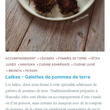
ACCOMPAGNEMENT
LÉGUMES
POMMES DE TERRE
FÊTES
JUIVES
HANOUKA
CUISINE ASHKÉNAZE
CUISINE JUIVE
BRUNCH
PESSAH
Latkes - Galettes de pommes de terre
Les latkes, doux nom donné à cette spécialité ashkénaze de
galettes de pommes de terre. Traditionnellement préparées à
Hanouka, elles sont idéales en accompagnement d’une viande
ou d’un poisson, mais certains les mangent avec de la compote
de pommes, de la crème ou simplement saupoudrées de sucre.