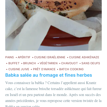
PAINS
APÉRITIF
CUISINE ISRAÉLIENNE
CUISINE ASHKÉNAZE
BUFFET
BRUNCH
VÉGÉTARIEN
CHAVOUOT
SANS OEUFS
CUISINE JUIVE
PRÊT D'AVANCE
BATCH COOKING
Babka salée au fromage et fines herbes
Vous connaissez la babka ? Certains l’appellent aussi Krantz
cake, c’est la fameuse brioche torsadée ashkénaze qui fait fureur
en Israël et un peu partout dans le monde. Après son succès des
années précédentes, je vous repropose cette version twistée de la
Babka en version salée.