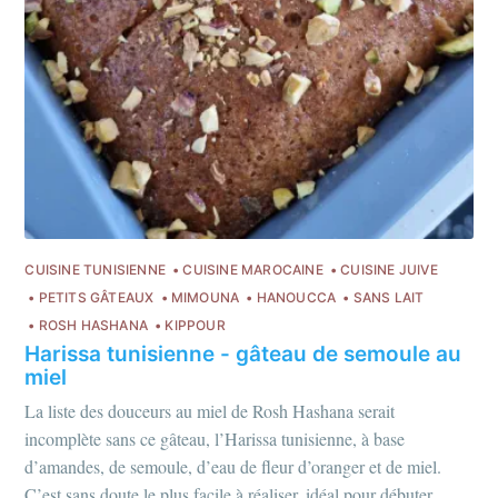
juives.
S'inscrire
ou suivez-moi sur
instagram
!
CUISINE TUNISIENNE
CUISINE MAROCAINE
CUISINE JUIVE
PETITS GÂTEAUX
MIMOUNA
HANOUCCA
SANS LAIT
ROSH HASHANA
KIPPOUR
Harissa tunisienne - gâteau de semoule au
miel
La liste des douceurs au miel de Rosh Hashana serait
incomplète sans ce gâteau, l’Harissa tunisienne, à base
d’amandes, de semoule, d’eau de fleur d’oranger et de miel.
C’est sans doute le plus facile à réaliser, idéal pour débuter.