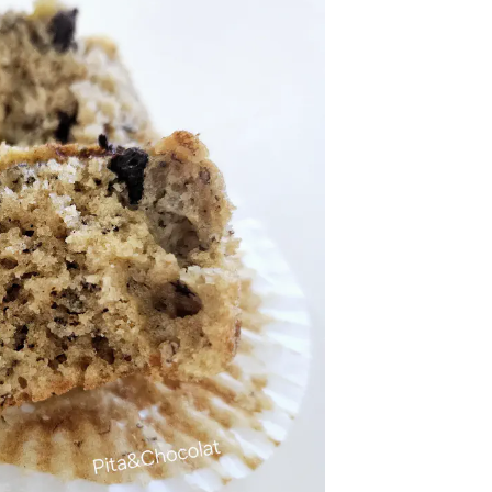
haque mois
ois, des