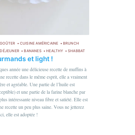
ire
GOÛTER
CUISINE AMÉRICAINE
BRUNCH
 DÉJEUNER
BANANES
HEALTHY
SHABBAT
rmands et light !
lques année une délicieuse recette de muffins à
ne recette dans le même esprit, elle a vraiment
re et agréable. Une partie de l’huile est
ptible) et une partie de la farine blanche par
us intéressante niveau fibre et satiété. Elle est
ne recette un peu plus saine. Vous ne jetterez
i, elle est adoptée !