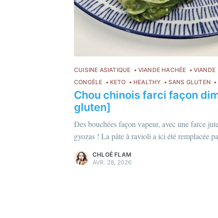
CUISINE ASIATIQUE
VIANDE HACHÉE
VIANDE
CONGÈLE
KETO
HEALTHY
SANS GLUTEN
Chou chinois farci façon di
Chloé Flam
gluten]
Pour en savoir plus sur moi
c'est ici
!
Des bouchées façon vapeur, avec une farce jut
Découvrez les
magazines
et
plus
gyozas ! La pâte à ravioli a ici été remplacée p
d'articles
.
CHLOÉ FLAM
AVR. 28, 2026