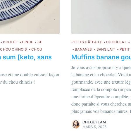
S'inscr
ou suivez-moi sur
instagram
!
POULET
DINDE
SE
PETITS GÂTEAUX
CHOCOLAT
CHOU CHINOIS
CHOU
BANANES
SANS LAIT
PETIT
m sum [keto, sans
Muffins banane gou
Je vous avais proposé il y a que
euse et une double cuisson façon
la banane et au chocolat. Voici u
ar du chou chinois !
gourmande, avec une texture légè
Chloé Flam
remplacée de la compote (imperce
Pour en savoir plus sur moi
c'est ici
!
une farine d’épeautre complète, pl
donc parfaite si vous cherchez u
Découvrez les
magazines
et
plus
plus jamais vos bananes mûres. Ic
d'articles
.
CHLOÉ FLAM
MARS 5, 2026