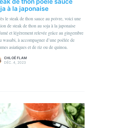
eak de thon poêlé sauce
ja à la japonaise
ès le steak de thon sauce au poivre, voici une
sion de steak de thon au soja à la japonaise
lus sur moi
c'est ici
!
fumé et légèrement relevée grâce au gingembre
au wasabi, à accompagner d’une poêlée de
agazines
et
plus
umes asiatiques et de riz ou de quinoa.
CHLOÉ FLAM
DÉC. 4, 2023