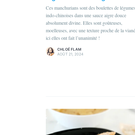
Ces manchurians sont des boulettes de légume
Chloé Flam
indo-chinoises dans une sauce aigre douce
Pour en savoir plus sur moi
c'est ici
!
absolument divine. Elles sont goûteuses,
moelleuses, avec une texture proche de la vian
Découvrez les
magazines
et
plus
ici elles ont fait l’unanimité !
d'articles
.
C
CHLOÉ FLAM
Po
AOÛT 21, 2024
Dé
d'