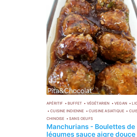
APÉRITIF
BUFFET
VÉGÉTARIEN
VEGAN
LI
CUISINE INDIENNE
CUISINE ASIATIQUE
CUI
CHINOISE
SANS OEUFS
Manchurians - Boulettes de
légumes sauce aigre douce