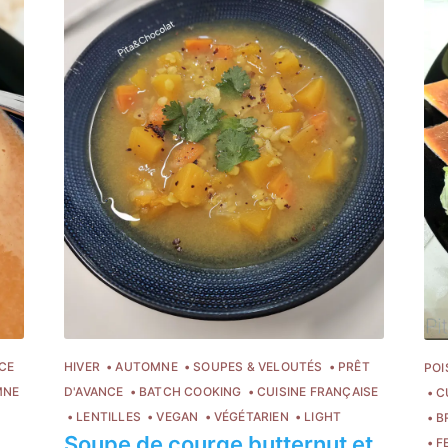
CE
HIVER
AUTOMNE
SOUPES & VELOUTÉS
PRÊT
POI
MNE
D'AVANCE
BATCH COOKING
CUISINE FRANÇAISE
C
LENTILLES
VEGAN
VÉGÉTARIEN
LIGHT
B
Soupe de courge butternut et
F