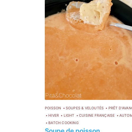
POISSON
SOUPES & VELOUTÉS
PRÊT D'AVAN
HIVER
LIGHT
CUISINE FRANÇAISE
AUTO
BATCH COOKING
Soupe de poisson