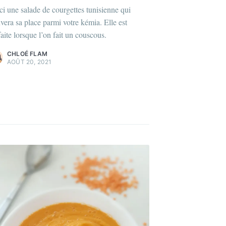
lus sur moi
c'est ici
!
ci une salade de courgettes tunisienne qui
uvera sa place parmi votre kémia. Elle est
agazines
et
plus
faite lorsque l’on fait un couscous.
CHLOÉ FLAM
AOÛT 20, 2021