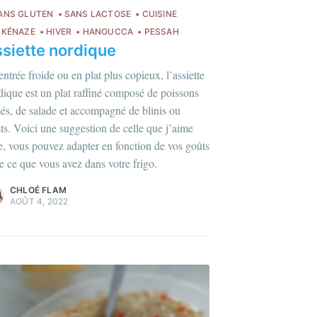
ANS GLUTEN
SANS LACTOSE
CUISINE
HKÉNAZE
HIVER
HANOUCCA
PESSAH
siette nordique
entrée froide ou en plat plus copieux, l’assiette
dique est un plat raffiné composé de poissons
és, de salade et accompagné de blinis ou
lus sur moi
c'est ici
!
sts. Voici une suggestion de celle que j’aime
re, vous pouvez adapter en fonction de vos goûts
agazines
et
plus
de ce que vous avez dans votre frigo.
CHLOÉ FLAM
AOÛT 4, 2022
haque mois
ois, des