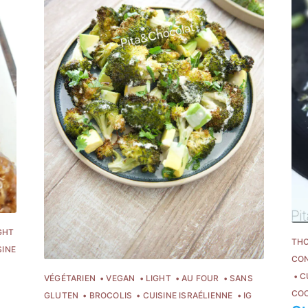
GHT
TH
SINE
CO
C
VÉGÉTARIEN
VEGAN
LIGHT
AU FOUR
SANS
CO
GLUTEN
BROCOLIS
CUISINE ISRAÉLIENNE
IG