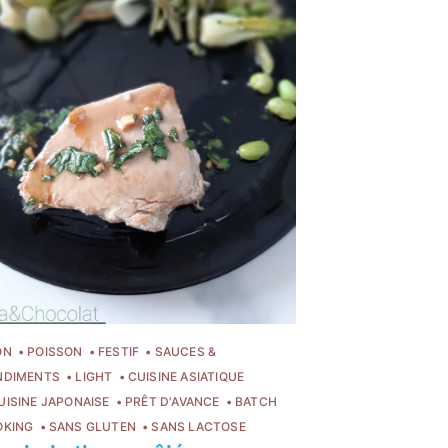
ON
POISSON
FESTIF
SAUCES &
NDIMENTS
LIGHT
CUISINE ASIATIQUE
UISINE JAPONAISE
PRÊT D'AVANCE
BATCH
OKING
SANS GLUTEN
SANS LACTOSE