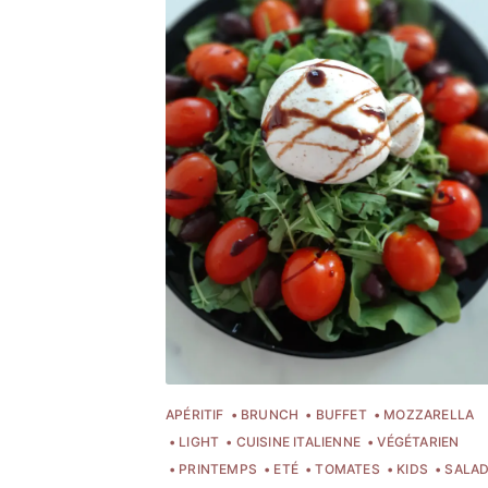
APÉRITIF
BRUNCH
BUFFET
MOZZARELLA
LIGHT
CUISINE ITALIENNE
VÉGÉTARIEN
C
PRINTEMPS
ETÉ
TOMATES
KIDS
SALA