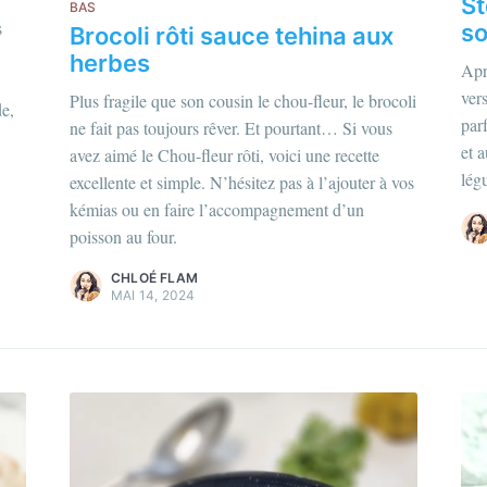
St
BAS
s
so
Brocoli rôti sauce tehina aux
herbes
Apr
Chloé Flam
ver
Plus fragile que son cousin le chou-fleur, le brocoli
de,
Pour en savoir p
par
ne fait pas toujours rêver. Et pourtant… Si vous
hloé Flam
et 
avez aimé le Chou-fleur rôti, voici une recette
Découvrez les
m
lég
d'articles
.
ur en savoir plus sur moi
c'est ici
!
excellente et simple. N’hésitez pas à l’ajouter à vos
kémias ou en faire l’accompagnement d’un
couvrez les
magazines
et
plus
poisson au four.
articles
.
CHLOÉ FLAM
MAI 14, 2024