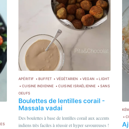
S'inscr
ou suivez-moi sur
instagram
!
APÉRITIF
BUFFET
VÉGÉTARIEN
VEGAN
LIGHT
CUISINE INDIENNE
CUISINE ISRAÉLIENNE
SANS
OEUFS
Boulettes de lentilles corail -
Massala vadai
KÉM
C
Des boulettes à base de lentilles corail aux accents
hloé Flam
Aj
DES
indiens très faciles à réussir et hyper savoureuses !
Chloé Flam