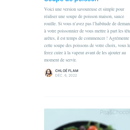
Voici une version savoureuse et simple pour
C
réaliser une soupe de poisson maison, sauce
Po
rouille. Si vous n’avez pas l’habitude de dema
à votre poissonnier de vous mettre à part les têt
Dé
Chloé Flam
arêtes, il est temps de commencer ! Agrémente
d'
Pour en savoir plus sur moi
c'est ici
!
cette soupe des poissons de votre choix, vous l
ferez cuire à la vapeur avant de les ajouter au
Découvrez les
magazines
et
plus
moment de servir.
d'articles
.
CHLOÉ FLAM
DÉC. 6, 2022
Recevez m
Rejoign