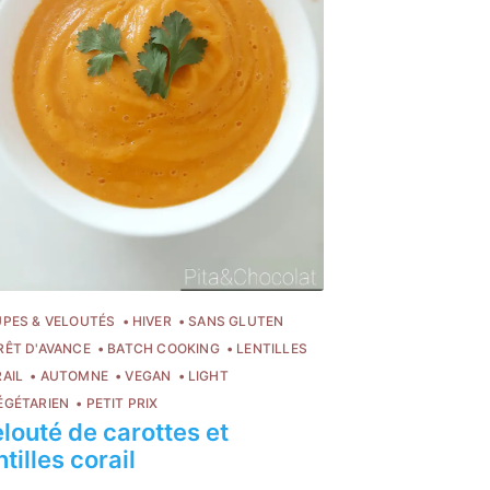
PES & VELOUTÉS
HIVER
SANS GLUTEN
RÊT D'AVANCE
BATCH COOKING
LENTILLES
AIL
AUTOMNE
VEGAN
LIGHT
ÉGÉTARIEN
PETIT PRIX
louté de carottes et
ntilles corail