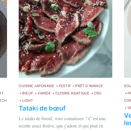
CUISINE JAPONAISE
FESTIF
PRÊT D'AVANCE
SOU
HT
BŒUF
VIANDE
CUISINE ASIATIQUE
CRU
P
TCH
LIGHT
COR
Tataki de bœuf
V
Ve
Le tataki de boeuf, vous connaissez ? C’est une
le
recette assez festive, que j’adore et qui plait en