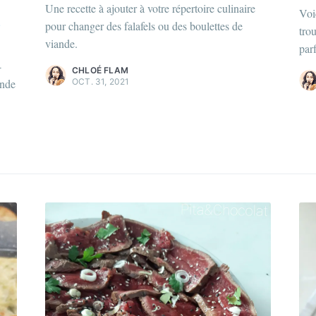
ur en savoir plus sur moi
c'est ici
!
Une recette à ajouter à votre répertoire culinaire
Pour en savoir p
Voi
e
pour changer des falafels ou des boulettes de
couvrez les
magazines
et
plus
tro
Découvrez les
m
viande.
articles
.
par
d'articles
.
-
CHLOÉ FLAM
ande
OCT. 31, 2021