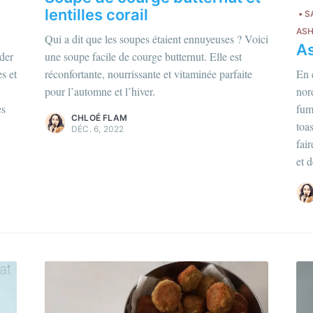
lentilles corail
S
AS
hloé Flam
Qui a dit que les soupes étaient ennuyeuses ? Voici
As
ur en savoir plus sur moi
c'est ici
!
nder
une soupe facile de courge butternut. Elle est
es et
réconfortante, nourrissante et vitaminée parfaite
En 
couvrez les
magazines
et
plus
pour l’automne et l’hiver.
nor
articles
.
Chloé Flam
es
fum
CHLOÉ FLAM
Pour en savoir p
toa
DÉC. 6, 2022
fai
Découvrez les
m
et 
d'articles
.
es meilleures recettes c
ez plus de 1 600 abonnés. Une newsletter par m
recettes de saison et pour les fêtes juives.