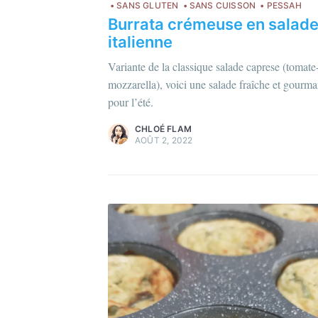
SANS GLUTEN
SANS CUISSON
PESSAH
Po
Burrata crémeuse en salad
Dé
italienne
Chloé Flam
d'
Pour en savoir plus sur moi
c'est ici
!
Variante de la classique salade caprese (tomate
mozzarella), voici une salade fraîche et gourm
Découvrez les
magazines
et
plus
pour l’été.
d'articles
.
CHLOÉ FLAM
AOÛT 2, 2022