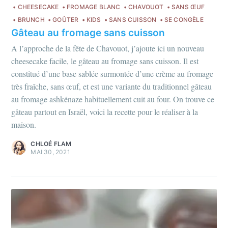
CHEESECAKE
FROMAGE BLANC
CHAVOUOT
SANS ŒUF
BRUNCH
GOÛTER
KIDS
SANS CUISSON
SE CONGÈLE
Gâteau au fromage sans cuisson
A l’approche de la fête de Chavouot, j’ajoute ici un nouveau
cheesecake facile, le gâteau au fromage sans cuisson. Il est
constitué d’une base sablée surmontée d’une crème au fromage
S'inscrire
très fraîche, sans œuf, et est une variante du traditionnel gâteau
ou suivez-moi sur
instagram
!
au fromage ashkénaze habituellement cuit au four. On trouve ce
gâteau partout en Israël, voici la recette pour le réaliser à la
maison.
CHLOÉ FLAM
MAI 30, 2021