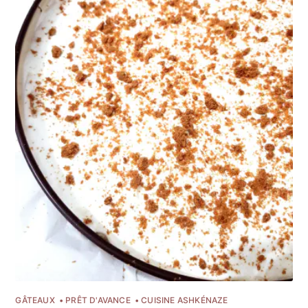
Recevez mes
meilleures recettes
chaque mois
Rejoignez plus de 1 600 abonnés.
Une newsletter par mois, des
recettes de saison et pour les fêtes
juives.
GÂTEAUX
PRÊT D'AVANCE
CUISINE ASHKÉNAZE